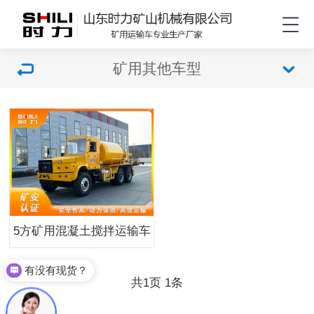
矿用其他车型
5方矿用混凝土搅拌运输车
有没有现货？
共
页
条
1
1