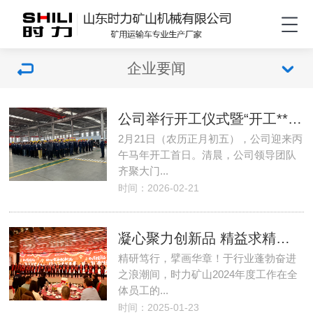
企业要闻
公司举行开工仪式暨“开工**课”
2月21日（农历正月初五），公司迎来丙
午马年开工首日。清晨，公司领导团队
齐聚大门...
时间：2026-02-21
凝心聚力创新品 精益求精提质量|时力矿山年会顺利举行，齐心迈向2025
精研笃行，擘画华章！于行业蓬勃奋进
之浪潮间，时力矿山2024年度工作在全
体员工的...
时间：2025-01-23