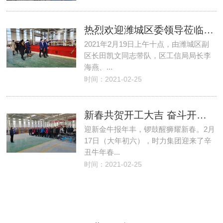
热烈欢迎潍城区委领导莅临时力集团考察指导
2021年2月19日上午十点，由潍城区副
区长田凯文同志带队，区工信局局长李
海燕、...
时间：2021-02-25
新春共贺开工大吉 奋斗开创幸福未来
迎新金牛报年丰，锣鼓醒狮耀新春。2月
17日（大年初六），时力集团迎来了辛
丑牛年春...
时间：2021-02-25