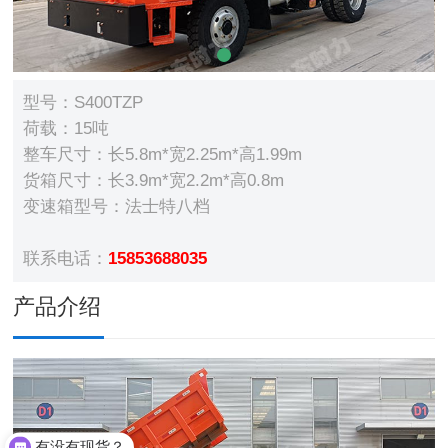
型号：S400TZP
荷载：15吨
整车尺寸：长5.8m*宽2.25m*高1.99m
货箱尺寸：长3.9m*宽2.2m*高0.8m
变速箱型号：法士特八档
联系电话：
15853688035
产品介绍
有没有现货？